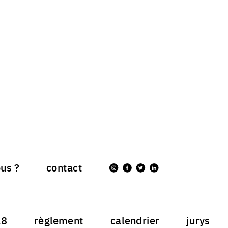
NEWS
us ?
contact
Share on Instagram
Share on Facebook
Share on Twitter
Share on LinkedIn
18
règlement
calendrier
jurys