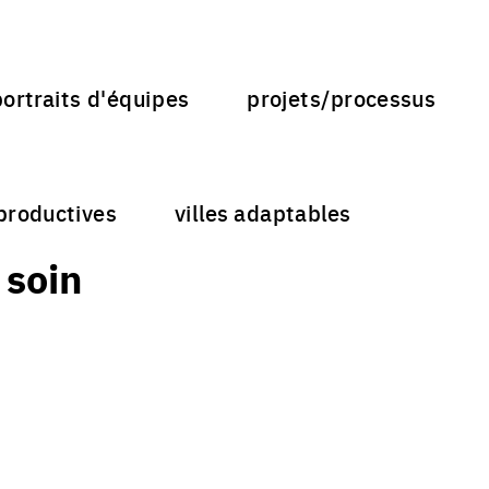
portraits d'équipes
projets/processus
 productives
villes adaptables
 soin
CATALOGUE DES RÉSULTATS EUROPAN 18
Consultez tous les projets primés E18