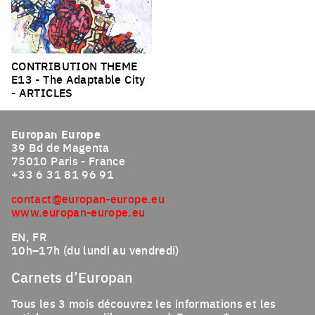
CONTRIBUTION THEME
E13
- The Adaptable City
-
ARTICLES
Europan Europe
39 Bd de Magenta
75010 Paris - France
+33 6 31 81 96 91
contact@europan-europe.eu
www.europan-europe.eu
EN, FR
10h–17h (du lundi au vendredi)
Carnets d’Europan
Tous les 3 mois découvrez les informations et les