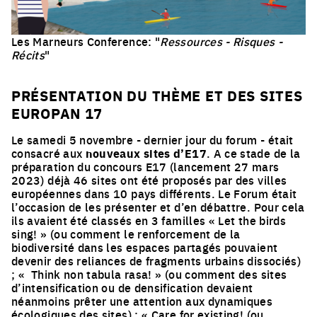
Les Marneurs Conference: "
Ressources - Risques -
Récits
"
Click to enlarge the picture
PRÉSENTATION DU THÈME ET DES SITES
EUROPAN 17
Le samedi 5 novembre - dernier jour du forum - était
consacré aux
nouveaux sites d’E17
. A ce stade de la
préparation du concours E17 (lancement 27 mars
2023) déjà 46 sites ont été proposés par des villes
européennes dans 10 pays différents. Le Forum était
l’occasion de les présenter et d’en débattre. Pour cela
ils avaient été classés en 3 familles « Let the birds
sing! » (ou comment le renforcement de la
biodiversité dans les espaces partagés pouvaient
devenir des reliances de fragments urbains dissociés)
; « Think non tabula rasa! » (ou comment des sites
d’intensification ou de densification devaient
néanmoins prêter une attention aux dynamiques
écologiques des sites) ; « Care for existing! (ou