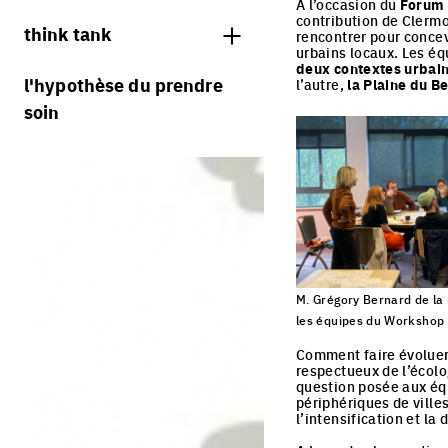
jurys
A l’occasion du
Forum 
contribution de Clerm
think tank
rencontrer pour concev
urbains locaux. Les éq
deux contextes urbain
processus
l'hypothèse du prendre
l’autre,
la Plaine du B
soin
villes vivantes
villes productives
villes adaptables
M. Grégory Bernard de la
les équipes du Workshop
Click to enlarge the pi
Comment faire évoluer 
respectueux de l’écolog
question posée aux équ
périphériques de villes
l’intensification et la