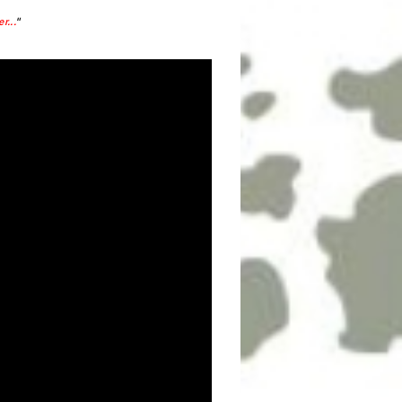
r...
"