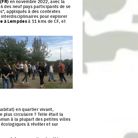
 (FR)
en novembre 2022, avec la
 des neuf pays participants de se
es", appliqués à des contextes
interdisciplinaires pour explorer
ure à Lempdes
à 11 kms de CF, et
ck to enlarge the picture
bitat) en quartier vivant,
plus circulaire ? Telle était la
mun à la plupart des petites villes
s écologiques à révéler et sur