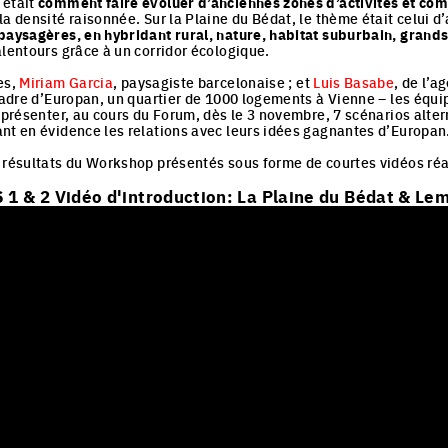
 était
comment faire évoluer d’anciennes zones d’activités et co
la densité raisonnée. Sur la Plaine du Bédat, le thème était celui d
 paysagères, en hybridant rural, nature, habitat suburbain, gran
alentours grâce à un corridor écologique.
es,
Miriam Garcia
, paysagiste barcelonaise ; et
Luis Basabe
, de l’
 cadre d’Europan, un quartier de 1000 logements à Vienne – les équi
 présenter, au cours du Forum, dès le 3 novembre, 7 scénarios alter
nt en évidence les relations avec leurs idées gagnantes d’Europan
 résultats du Workshop présentés sous forme de courtes vidéos réal
 & 2 Vidéo d'introduction: La Plaine du Bédat & Le