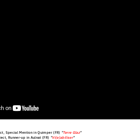
ect, Special Mention in Quimper (FR)
"
Terre Glaz
"
tect, Runner-up in Aulnat (FR)
"
Vi(e)abiliser
"