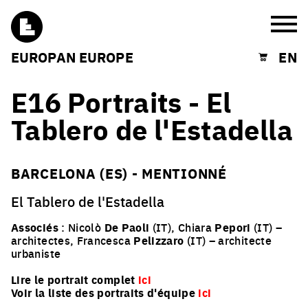
Burg
EUROPAN EUROPE
EN
Shopping cart
E16 Portraits - El
Tablero de l'Estadella
BARCELONA (ES) - MENTIONNÉ
El Tablero de l'Estadella
Associés
: Nicolò
De Paoli
(IT), Chiara
Pepori
(IT) –
architectes, Francesca
Pelizzaro
(IT) – architecte
urbaniste
Lire le portrait complet
ici
Voir la liste des portraits d'équipe
ici