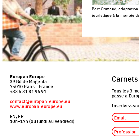
Port Grimaud, adaptation d
touristique à la montée d
Click to enlarge the pi
Europan Europe
Carnets
39 Bd de Magenta
75010 Paris - France
Tous les 3 mo
+33 6 31 81 96 91
passe à Euro
contact@europan-europe.eu
Inscrivez-vou
www.europan-europe.eu
Email
EN, FR
10h–17h (du lundi au vendredi)
Profession
Nationalité