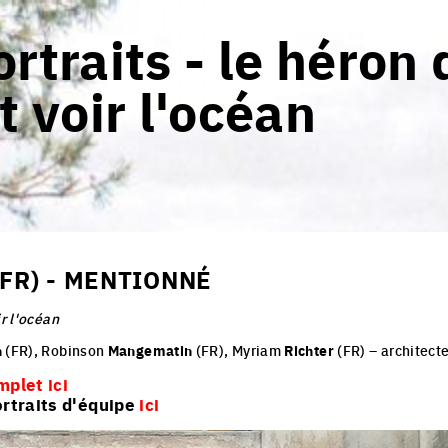
rtraits - le héron 
t voir l'océan
FR) - MENTIONNÉ
ir l'océan
n
(FR), Robinson
Mangematin
(FR), Myriam
Richter
(FR) – architect
mplet ici
ortraits d'équipe
ici