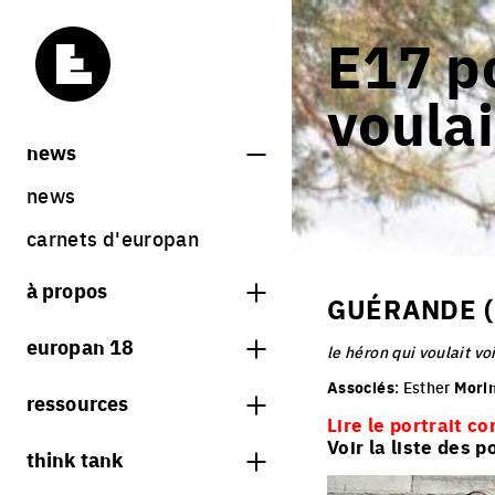
E17 po
voulai
news
news
carnets d'europan
à propos
GUÉRANDE (
qu'est-ce qu'europan
europan 18
le héron qui voulait vo
qui sommes nous ?
thème
Associés
: Esther
Mori
ressources
contact
Lire le portrait co
sites
librairie
Voir la liste des p
think tank
Share on Instagram
Share on Facebook
Share on Twitter
Share on LinkedIn
résultats europan 18
sessions précédentes