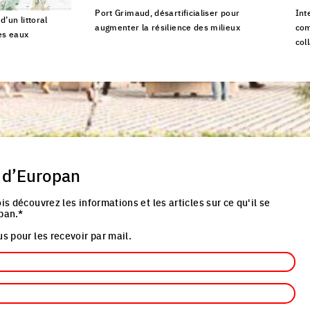
Port Grimaud, désartificialiser pour
Int
’un littoral
augmenter la résilience des milieux
com
es eaux
col
Click to enlarge the picture
cture
Cli
 d’Europan
is découvrez les informations et les articles sur ce qu'il se
pan.*
s pour les recevoir par mail.