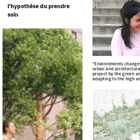
règlement
processus
l'hypothèse du prendre
portraits d'équipes
calendrier
soin
villes vivantes
projets/processus
jurys
villes productives
villes adaptables
"Environments change w
urban and architectura
project by the green a
adapting to the high a