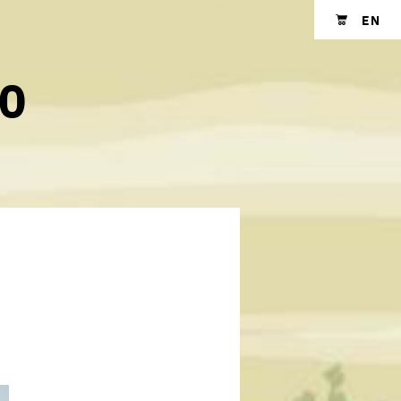
EN
Shopping cart
20