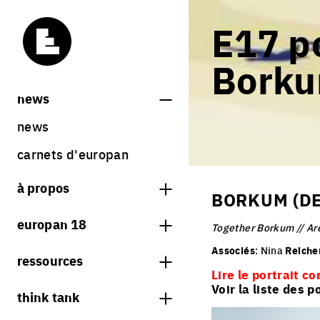
E17 po
Borku
news
news
carnets d'europan
à propos
BORKUM (DE
qu'est-ce qu'europan
europan 18
Together Borkum // Ar
qui sommes nous ?
thème
Associés
: Nina
Reiche
ressources
contact
Lire le portrait co
sites
librairie
Voir la liste des 
think tank
Share on Instagram
Share on Facebook
Share on Twitter
Share on LinkedIn
résultats europan 18
sessions précédentes