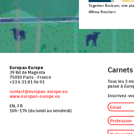
Together Borkum; site pla
©Nina Reichert
Click to enlarge the pi
Europan Europe
Carnets
39 Bd de Magenta
75010 Paris - France
Tous les 3 mo
+33 6 31 81 96 91
passe à Euro
contact@europan-europe.eu
Inscrivez-vou
www.europan-europe.eu
Email
EN, FR
10h–17h (du lundi au vendredi)
Profession
Nationalité