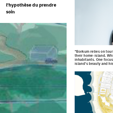
règlement
processus
l'hypothèse du prendre
portraits d'équipes
calendrier
soin
villes vivantes
projets/processus
jurys
villes productives
villes adaptables
"Borkum relies on tour
their home-island. Whil
inhabitants. One focus
island's beauty and his