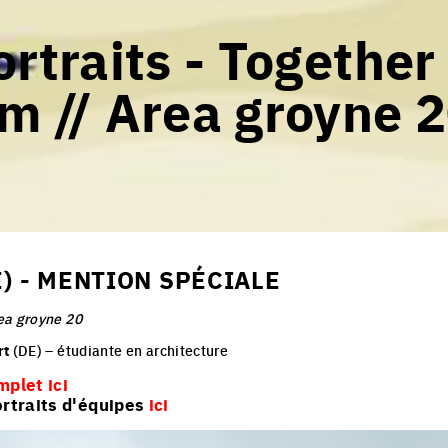
rtraits - Together
m // Area groyne 
) - MENTION SPÉCIALE
ea groyne 20
rt
(DE) – étudiante en architecture
mplet ici
portraits d'équipes
ici