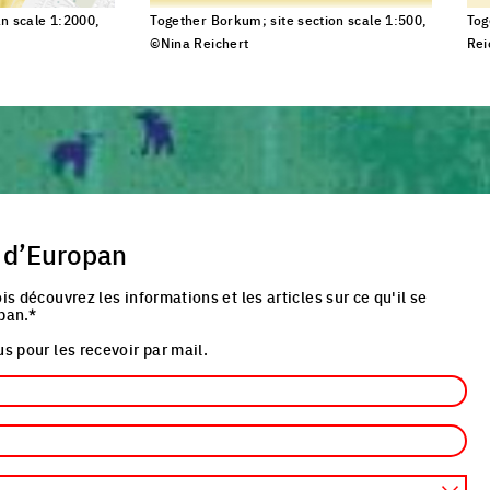
n scale 1:2000,
Together Borkum; site section scale 1:500,
Tog
©Nina Reichert
Rei
cture
Click to enlarge the picture
Cli
 d’Europan
is découvrez les informations et les articles sur ce qu'il se
pan.*
s pour les recevoir par mail.