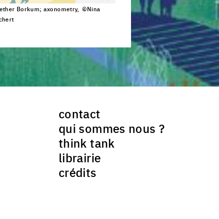
ether Borkum; axonometry, ©Nina
chert
ck to enlarge the picture
contact
qui sommes nous ?
think tank
librairie
crédits