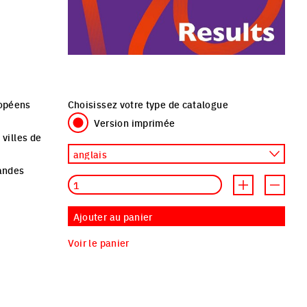
ropéens
Choisissez votre type de catalogue
Version imprimée
villes de
randes
Quantité
Increment produ
Decreme
Ajouter au panier
Voir le panier