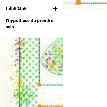
jurys
think tank
processus
l'hypothèse du prendre
soin
villes vivantes
villes productives
villes adaptables