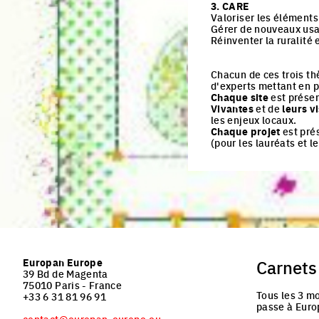
3. CARE
Valoriser les éléments
Gérer de nouveaux us
Réinventer la ruralité 
Chacun de ces trois t
d'experts mettant en p
Chaque site
est présen
Vivantes
et de
leurs v
les enjeux locaux.
Chaque projet
est prés
(pour les lauréats et 
Europan Europe
Carnets
39 Bd de Magenta
75010 Paris - France
Tous les 3 mo
+33 6 31 81 96 91
passe à Euro