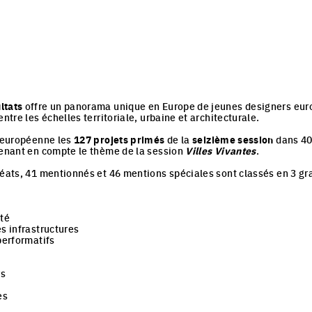
ltats
offre un panorama unique en Europe de jeunes designers eu
entre les échelles territoriale, urbaine et architecturale.
e européenne les
127 projets primés
de la
seizième session
dans 40 
renant en compte le thème de la session
Villes Vivantes
.
réats, 41 mentionnés et 46 mentions spéciales sont classés en 3 g
ité
es infrastructures
performatifs
rs
s
es