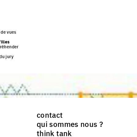
s de vues
illes
préhender
du jury
contact
qui sommes nous ?
think tank