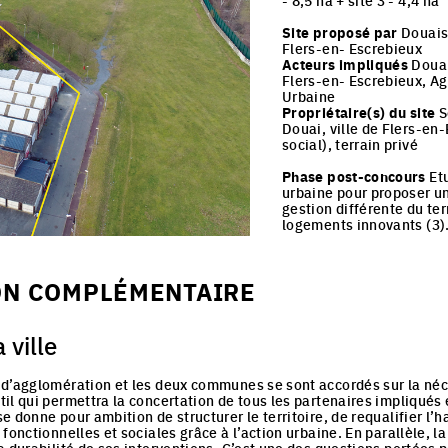
- 8,5 ha + site 3 - 4,4 ha
Site proposé par
Douaisi
Flers-en- Escrebieux
Acteurs impliqués
Douais
Flers-en- Escrebieux, A
Urbaine
Propriétaire(s) du site
S
Douai, ville de Flers-en-
social), terrain privé
Phase post-concours
Etu
urbaine pour proposer un
gestion différente du ter
logements innovants (3)
ON COMPLÉMENTAIRE
 ville
d’agglomération et les deux communes se sont accordés sur la néce
il qui permettra la concertation de tous les partenaires impliqués
 donne pour ambition de structurer le territoire, de requalifier l’ha
 fonctionnelles et sociales grâce à l’action urbaine. En parallèle,