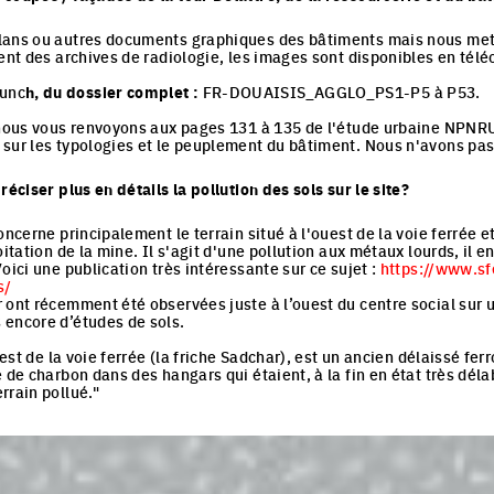
lans ou autres documents graphiques des bâtiments mais nous mett
ment des archives de radiologie, les images sont disponibles en tél
unc
h, du dossier complet :
FR-DOUAISIS_AGGLO_PS1-P5 à P53.
 nous vous renvoyons aux pages 131 à 135 de l'étude urbaine NPNRU
sur les typologies et le peuplement du bâtiment. Nous n'avons pas 
réciser plus en détails la pollution des sols sur le site?
oncerne principalement le terrain situé à l'ouest de la voie ferrée 
oitation de la mine. Il s'agit d'une pollution aux métaux lourds, il 
oici une publication très intéressante sur ce sujet :
https://www.sf
s/
 ont récemment été observées juste à l’ouest du centre social sur u
 encore d’études de sols.
l'est de la voie ferrée (la friche Sadchar), est un ancien délaissé fe
 de charbon dans des hangars qui étaient, à la fin en état très déla
rrain pollué."