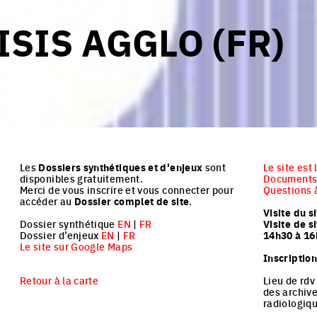
SIS AGGLO (FR)
Les
Dossiers synthétiques et d'enjeux
sont
Le site est
disponibles gratuitement.
Documents 
Merci de vous inscrire et vous connecter pour
Questions à
accéder au
Dossier complet de site
.
Visite du s
Dossier synthétique
EN
|
FR
Visite de s
Dossier d’enjeux
EN
|
FR
14h30 à 16
Le site sur Google Maps
Inscription
Retour à la carte
Lieu de rdv
des archiv
radiologiq