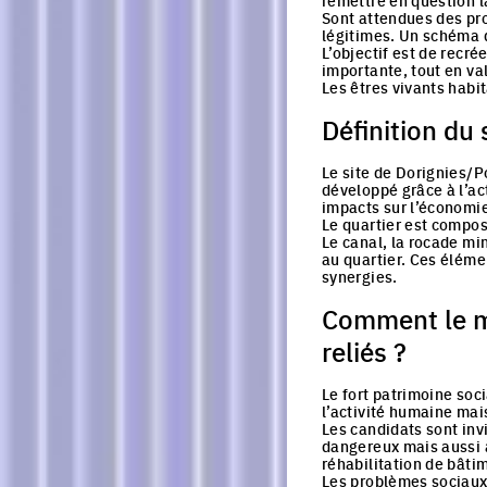
remettre en question la
Sont attendues des pro
légitimes. Un schéma d
L’objectif est de recré
importante, tout en val
Les êtres vivants habi
Définition du 
Le site de Dorignies/Po
développé grâce à l’act
impacts sur l’économie,
Le quartier est compos
Le canal, la rocade min
au quartier. Ces éléme
synergies.
Comment le mé
reliés ?
Le fort patrimoine soci
l’activité humaine mai
Les candidats sont invi
dangereux mais aussi à
réhabilitation de bâtim
Les problèmes sociaux 