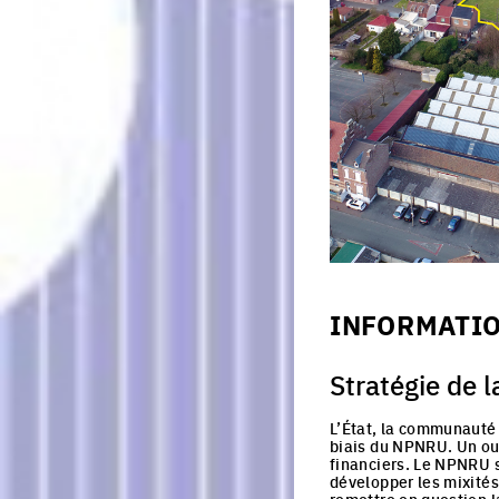
INFORMATI
Stratégie de la
L’État, la communauté 
biais du NPNRU. Un out
financiers. Le NPNRU se
développer les mixités