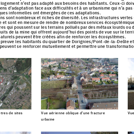
e logement n’est pas adapté aux besoins des habitants. Ceux-ci doiv
ns d’adaptation face aux difficultés et à un urbanisme qui n’a pas
ques informelles ont émergées de ces adaptations.
s sont nombreux et riches de diversité. Les infrastructures vertes 
ire et sont en mesure de rendre de nombreux services écosystémiqu
res qui poussent sur les terrains pollués par des métaux lourds ou d
its de la mine qui offrent aujourd’hui des points de vue sur le terr
turels peuvent être créées afin de renforcer les écosystèmes.
t preuve les habitants du quartier de Dorignies/Pont-de-la-Deûle et
peuvent se renforcer mutuellement et permettre une transformation
tres de sites
Vue aérienne oblique d’une fracture
Vue
Click to enlarge the picture
urbaine
Click to enlarge the picture