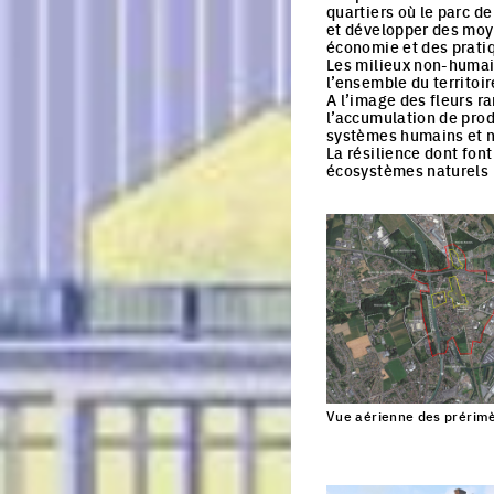
quartiers où le parc d
et développer des moye
économie et des prati
Les milieux non-humain
l’ensemble du territo
A l’image des fleurs ra
l’accumulation de produ
systèmes humains et na
La résilience dont fon
écosystèmes naturels 
Vue aérienne des prérimè