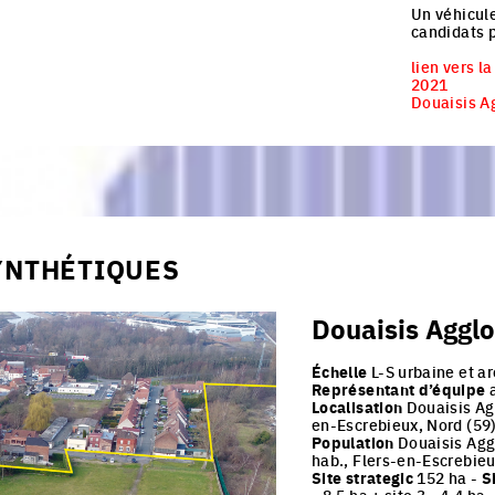
Un véhicule
candidats p
lien vers la
2021
Douaisis Ag
YNTHÉTIQUES
Douaisis Agglo
Échelle
L-S urbaine et ar
Représentant d’équipe
a
Localisation
Douaisis Agg
en-Escrebieux, Nord (59
Population
Douaisis Agg
hab., Flers-en-Escrebieu
Site strategic
152 ha -
S