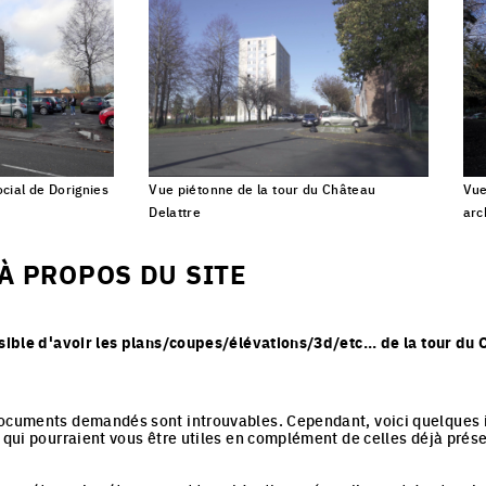
ocial de Dorignies
Vue piétonne de la tour du Château
Vue
Click to enlarge the picture
Delattre
arc
Click to enlarge the picture
À PROPOS DU SITE
ssible d'avoir les plans/coupes/élévations/3d/etc... de la tour du 
documents demandés sont introuvables. Cependant, voici quelques 
r qui pourraient vous être utiles en complément de celles déjà prés