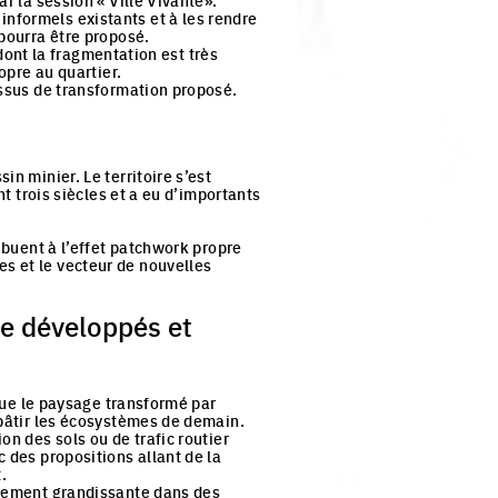
r la session « Ville Vivante».
nformels existants et à les rendre
 pourra être proposé.
 dont la fragmentation est très
opre au quartier.
essus de transformation proposé.
n minier. Le territoire s’est
nt trois siècles et a eu d’importants
ribuent à l’effet patchwork propre
s et le vecteur de nouvelles
re développés et
 que le paysage transformé par
 bâtir les écosystèmes de demain.
on des sols ou de trafic routier
 des propositions allant de la
.
balement grandissante dans des