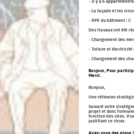
- Il y a 6 appartement
- La façade et les cir
- DPE du bâtiment : C
Des travaux ont été r
- Changement des men
- Toiture et électricité
- Changement des ch
Bonjour, Pour particip
Merci.
Bonjour,
Une réflexion stratégiq
Suivant votre stratégie
projet et donc formule
fonction des sites. Vo
justifiant ce choix.
Avez-vous des plans / 