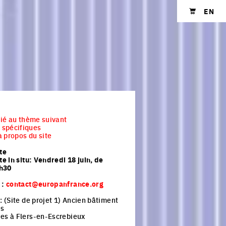
EN
Shopping cart
 lié au thème suivant
spécifiques
 propos du site
ite
ite in situ: Vendredi 18 juin, de
h30
 :
contact@europanfrance.org
 : (Site de projet 1) Ancien bâtiment
es
ues à Flers-en-Escrebieux