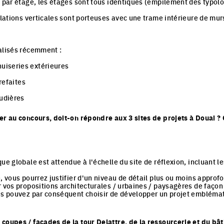
s par étage, les étages sont tous identiques (empilement des typol
culations verticales sont porteuses avec une trame intérieure de mu
éalisés récemment :
uiseries extérieures
 refaites
audières
er au concours, doit-on répondre aux 3 sites de projets à Douai ? O
ue globale est attendue à l'échelle du site de réflexion, incluant le
, vous pourrez justifier d'un niveau de détail plus ou moins approfon
r vos propositions architecturales / urbaines / paysagères de façon
us pouvez par conséquent choisir de développer un projet emblémat
coupes / façades de la tour Delattre, de la ressourcerie et du bâ