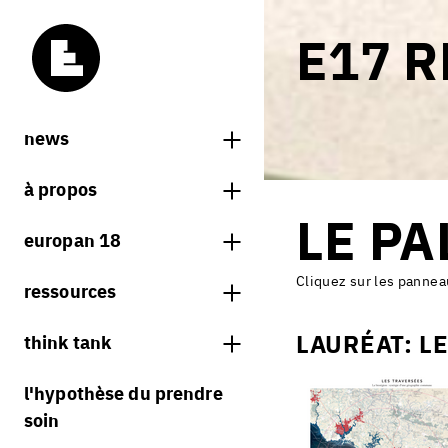
E17 R
news
news
à propos
LE PA
carnets d'europan
qu'est-ce qu'europan
europan 18
qui sommes nous ?
thème
Cliquez sur les pannea
ressources
contact
sites
librairie
LAURÉAT: L
think tank
Share on Instagram
Share on Facebook
Share on Twitter
Share on LinkedIn
résultats europan 18
sessions précédentes
règlement
processus
l'hypothèse du prendre
portraits d'équipes
calendrier
soin
villes vivantes
projets/processus