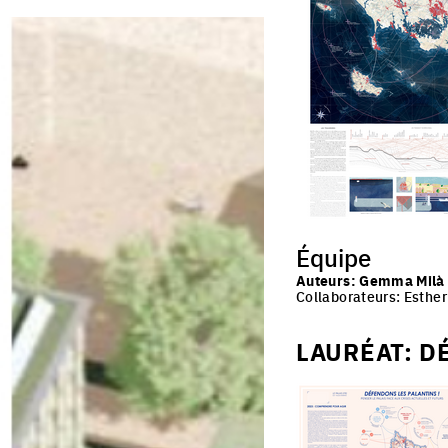
jurys
villes productives
villes adaptables
Équipe
Auteurs: Gemma Milà (
Collaborateurs: Esther
LAURÉAT: D