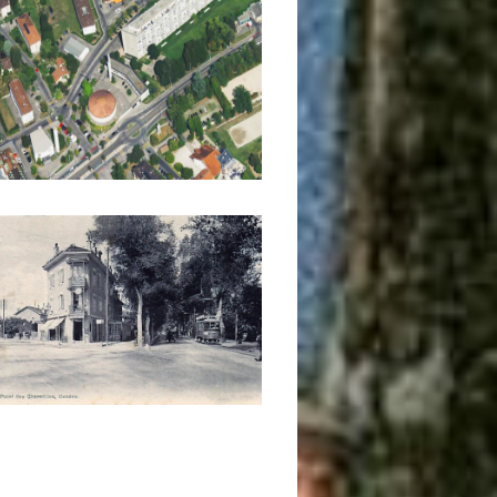
ck to enlarge the picture
 Europan.*
ck to enlarge the picture