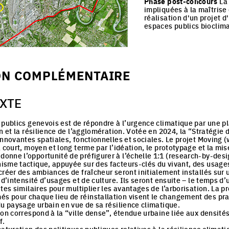
Phase post-concours
La 
impliquées à la maîtrise
réalisation d'un projet 
espaces publics bioclim
ON COMPLÉMENTAIRE
EXTE
publics genevois est de répondre à l’urgence climatique par une pla
n et la résilience de l’agglomération. Votée en 2024, la “Stratégie
nnovantes spatiales, fonctionnelles et sociales. Le projet Moving (w
à court, moyen et long terme par l’idéation, le prototypage et la mise 
ne l’opportunité de préfigurer à l’échelle 1:1 (research-by-desi
isme tactique, appuyée sur des facteurs-clés du vivant, des usages
 créer des ambiances de fraîcheur seront initialement installés sur 
, d’intensité d’usages et de culture. Ils seront ensuite – le temps d’un
tes similaires pour multiplier les avantages de l’arborisation. La p
́s pour chaque lieu de réinstallation visent le changement des prat
du paysage urbain en vue de sa résilience climatique.
xion correspond à la “ville dense”, étendue urbaine liée aux densités
f.