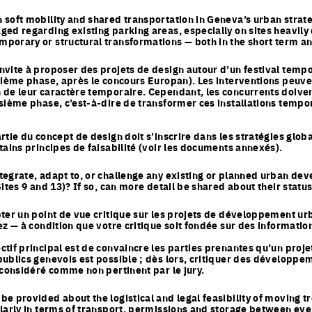
 soft mobility and shared transportation in Geneva’s urban strate
ged regarding existing parking areas, especially on sites heavil
porary or structural transformations — both in the short term a
nvite à proposer des projets de design autour d’un festival tempo
uxième phase, après le concours Europan). Les interventions peuve
de leur caractère temporaire. Cependant, les concurrents doivent 
isième phase, c’est-à-dire de transformer ces installations tem
réseau européen de concours d’idées d'architecture, d'urbanisme et de paysage po
rennent soin de milieux habités, et suivis de processus de réalisation
artie du concept de design doit s’inscrire dans les stratégies gl
tains principes de faisabilité (voir les documents annexés).
tegrate, adapt to, or challenge any existing or planned urban de
ites 9 and 13)? If so, can more detail be shared about their status
ter un point de vue critique sur les projets de développement urb
ez — à condition que votre critique soit fondée sur des informatio
tif principal est de convaincre les parties prenantes qu’un proje
ublics genevois est possible ; dès lors, critiquer des développe
 considéré comme non pertinent par le jury.
be provided about the logistical and legal feasibility of moving 
ularly in terms of transport, permissions and storage between eve