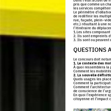
Dans l’état actuel de m
pris que comme un champ
les services compétent
Le périmètre d’idéati
de redéfinir les multi
rue, façade, plein–vid
etc.) résultant à une
l’itinéraire du dépla
1.Les sites composant l
2. Ils sont empreints d’
3. Ils sont ou peuvent 
QUESTIONS 
Le concours doit notam
1. Le contexte des mob
À quoi ressemblera la
Comment les mobilités 
2. La nouvelle défini
Quels usages les places
Comment la participati
Comment l’architecture
de conscience de l’urg
En quoi l’expérience s
citoyenne et l’impact 