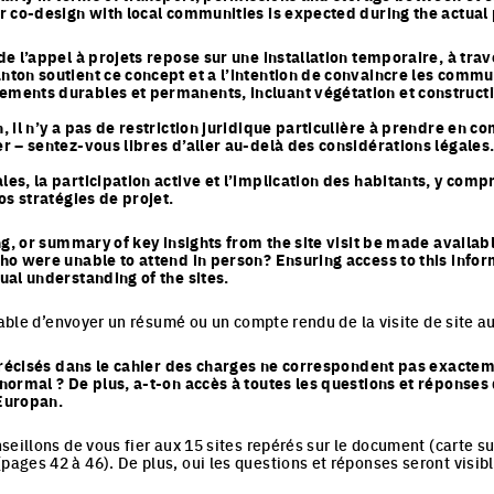
r co-design with local communities is expected during the actual
e l’appel à projets repose sur une installation temporaire, à trav
ton soutient ce concept et a l’intention de convaincre les commu
ents durables et permanents, incluant végétation et constructi
 il n’y a pas de restriction juridique particulière à prendre en 
 – sentez-vous libres d’aller au-delà des considérations légales
s, la participation active et l’implication des habitants, y compr
os stratégies de projet.
ng, or summary of key insights from the site visit be made available
ho were unable to attend in person? Ensuring access to this info
ual understanding of the sites.
isable d’envoyer un résumé ou un compte rendu de la visite de site a
précisés dans le cahier des charges ne correspondent pas exactemen
normal ? De plus, a-t-on accès à toutes les questions et réponses
 Europan.
eillons de vous fier aux 15 sites repérés sur le document (carte sur
ges 42 à 46). De plus, oui les questions et réponses seront visible