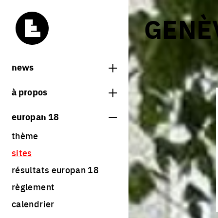
GENÈV
news
news
à propos
carnets d'europan
qu'est-ce qu'europan
europan 18
qui sommes nous ?
thème
contact
sites
Share on Instagram
Share on Facebook
Share on Twitter
Share on LinkedIn
résultats europan 18
règlement
calendrier