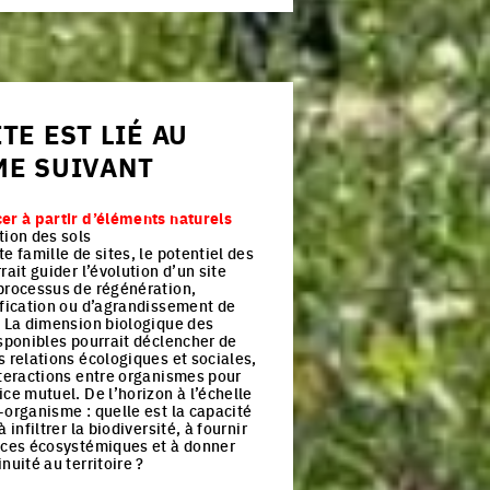
ITE EST LIÉ AU
ME SUIVANT
er à partir d’éléments naturels
tion des sols
e famille de sites, le potentiel des
rait guider l’évolution d’un site
processus de régénération,
ification ou d’agrandissement de
. La dimension biologique des
isponibles pourrait déclencher de
s relations écologiques et sociales,
nteractions entre organismes pour
ce mutuel. De l’horizon à l’échelle
-organisme : quelle est la capacité
à infiltrer la biodiversité, à fournir
ices écosystémiques et à donner
nuité au territoire ?