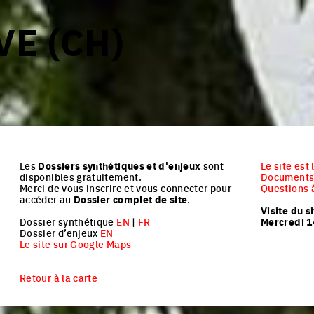
E (CH)
Les
Dossiers synthétiques et d'enjeux
sont
Le site est
disponibles gratuitement.
Documents 
Merci de vous inscrire et vous connecter pour
Questions à
accéder au
Dossier complet de site
.
Visite du s
Dossier synthétique
EN
|
FR
Mercredi 1
Dossier d’enjeux
EN
Le site sur Google Maps
Retour à la carte