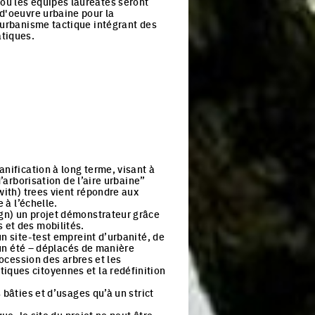
ou les équipes lauréates seront
 d'oeuvre urbaine pour la
d'urbanisme tactique intégrant des
atiques.
nification à long terme, visant à
 d’arborisation de l’aire urbaine”
ith) trees vient répondre aux
à l’échelle.
gn) un projet démonstrateur grâce
 et des mobilités.
un site-test empreint d’urbanité, de
 été – déplacés de manière
rocession des arbres et les
iques citoyennes et la redéfinition
 bâties et d’usages qu’à un strict