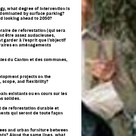
gy, what degree of intervention is
y dominated by surface parking?
nd looking ahead to 2050?
raire de reforestation (qui sera
nt être assez audacieuses,
garder à l’esprit que l’objectif
poraires en aménagements
ur jeunes
obales du Canton et des communes,
velopment projects on the
, scope, and flexibility?
ain existants ou en cours sur les
ns solides.
t de reforestation durable et
ments qui seront de toute façon
trees and urban furniture between
nts? Along the same lines, what