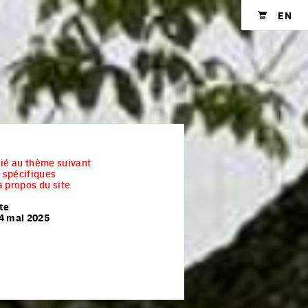
EN
Shopping cart
 lié au thème suivant
spécifiques
 propos du site
ite
4 mai 2025