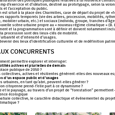
aturation des politiques publiques relatives à la résilience climatiq
 d’exercice et d’idéation, destiné au prototypage, selon la volont
s et l’acceptation du public.
on est situé à la place des Charmilles, case de départ du projet de «f
ples rapports temporels (vie des arbres, procession, mobilités, rythm
e, mobilier urbain, etc.) et sociaux (individu, groupe, tranches d’â
 nouvelle scène urbaine propre au « nouveau régime climatique » (B.
cement et la programmation sont à définir et doivent notamment incl
a procession sont des lieux-clés de mobilité.
urbanité et d’intensité d’usages.
devenir des lieux d’identification culturelle et de redéfinition patr
AUX CONCURRENTS
ment permettre explorer et interroger:
ilités actives et plurielles de demain
 place publique de 2050 ?
collectives, actives et résilientes génèrent-elles des nouveaux e
tion d’un espace public et d’usages
 urbaines, en tant qu’abri, peuvent-elles générer ?
on citoyenne prend-t’elle part à ce dynamisme ?
 et le paysage, au travers d’un projet de “forestation” permettent-i
ence écologique
patiale collective, le caractère didactique et événementiel du proj
climatique ?