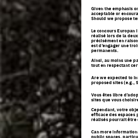
Given the emphasis on
Nationalité
acceptable or encoura
Should we propose tem
Le concours Europan i
S'inscrire
réalisé lors de la de
précisément en raison 
est d’engager une tro
*Europan est un 
permanents.
concepteurs qui p
Ainsi, au moins une p
tout en respectant cer
Are we expected to in
proposed sites (e.g., S
Vous êtes libre d’adop
sites que vous choisir
Cependant, votre objec
efficace des espaces p
réalisés pourrait être
Can more information 
public spaces, partic