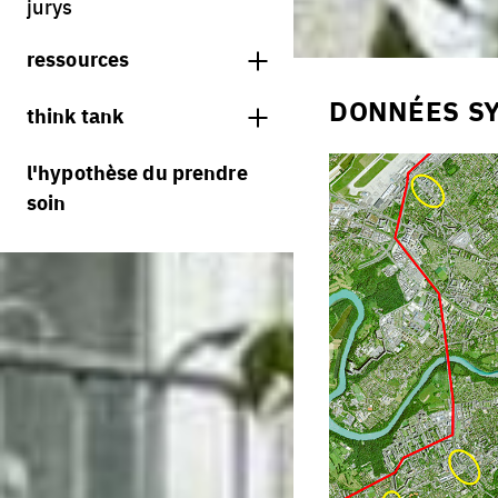
jurys
ressources
librairie
DONNÉES S
think tank
sessions précédentes
processus
l'hypothèse du prendre
portraits d'équipes
soin
villes vivantes
projets/processus
villes productives
villes adaptables