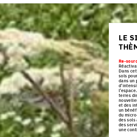
LE S
THÈ
Re-sourc
Réactiva
Dans cett
sols pour
dans un 
d’intens
l’espace
terres d
nouvelle
et des i
un bénéfi
du micro
des sols 
des serv
une conti