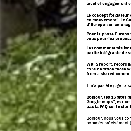
level of engagement o
Le concept fondateur d
en mouvement”. Le Can
d’Europan en aménagem
Pour la phase Europan,
vous pourriez proposer
Les communautés locale
partie intégrante de v
Will a report, recordi
consideration those w
from a shared context
Il n’a pas été jugé fa
Bonjour, les 15 sites 
Google maps", est-ce 
pas la FAQ sur le site
Bonjour, nous vous cons
nommés précisément (pa