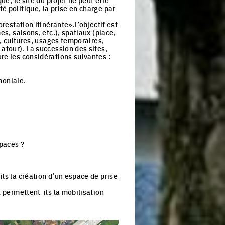
ue, le site du projet ne peut être
é politique, la prise en charge par
orestation itinérante».L’objectif est
es, saisons, etc.), spatiaux (place,
ge, cultures, usages temporaires,
 Latour). La succession des sites,
ure les considérations suivantes :
imoniale.
spaces ?
ls la création d’un espace de prise
et permettent-ils la mobilisation