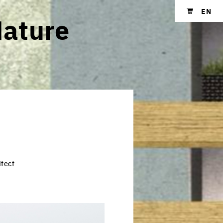
EN
Nature
Shopping cart
itect