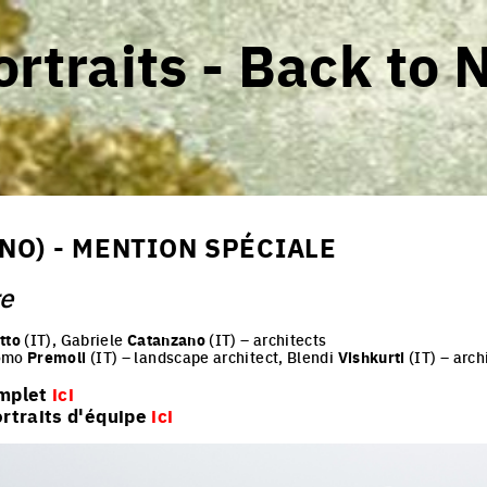
rtraits - Back to 
(NO) - MENTION SPÉCIALE
re
tto
(IT), Gabriele
Catanzano
(IT) – architects
como
Premoli
(IT) – landscape architect, Blendi
Vishkurti
(IT) – arch
omplet
ici
portraits d'équipe
ici