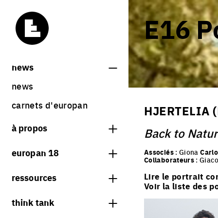
E16 Po
news
news
carnets d'europan
HJERTELIA 
à propos
Back to Natu
qu'est-ce qu'europan
europan 18
Associés
: Giona
Carlo
Collaborateurs
: Gia
qui sommes nous ?
thème
Lire le portrait c
ressources
contact
Voir la liste des 
sites
librairie
think tank
Share on Instagram
Share on Facebook
Share on Twitter
Share on LinkedIn
résultats europan 18
sessions précédentes