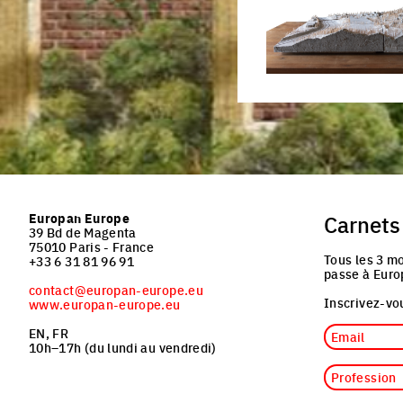
Click to enlarge the pictu
Europan Europe
Carnets
39 Bd de Magenta
75010 Paris - France
Tous les 3 mo
+33 6 31 81 96 91
passe à Euro
contact@europan-europe.eu
Inscrivez-vou
www.europan-europe.eu
Email
EN, FR
10h–17h (du lundi au vendredi)
Profession
Nationalité