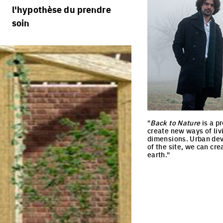
règlement
processus
l'hypothèse du prendre
portraits d'équipes
calendrier
soin
villes vivantes
projets/processus
jurys
villes productives
villes adaptables
"
Back to Nature
is a p
create new ways of liv
dimensions. Urban deve
of the site, we can cr
earth."