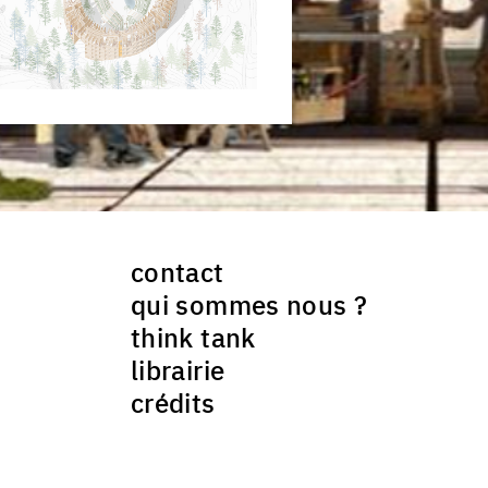
ck to enlarge the picture
contact
qui sommes nous ?
think tank
librairie
crédits