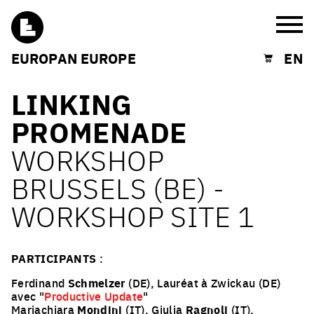
Burg
EUROPAN EUROPE
EN
Shopping cart
LINKING
PROMENADE
WORKSHOP
BRUSSELS (BE) -
WORKSHOP SITE 1
PARTICIPANTS
:
Ferdinand
Schmelzer
(DE), Lauréat à Zwickau (DE)
avec "
Productive Update
"
Mariachiara
Mondini
(IT), Giulia
Ragnoli
(IT),