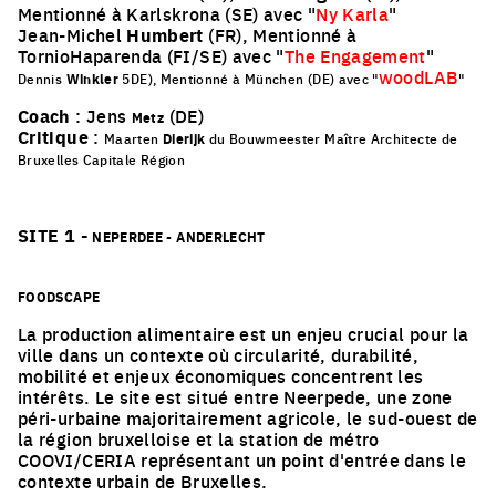
Mentionné à Karlskrona (SE) avec "
Ny Karla
"
Jean-Michel
Humbert
(FR), Mentionné à
TornioHaparenda (FI/SE) avec "
The Engagement
"
woodLAB
Dennis
Winkler
5DE), Mentionné à München (DE) avec "
"
Coach
: Jens
(DE)
Metz
Critique
:
Maarten
Dierijk
du Bouwmeester Maître Architecte de
Bruxelles Capitale Région
SITE 1 -
NEPERDEE - ANDERLECHT
FOODSCAPE
La production alimentaire est un enjeu crucial pour la
ville dans un contexte où circularité, durabilité,
mobilité et enjeux économiques concentrent les
intérêts. Le site est situé entre Neerpede, une zone
péri-urbaine majoritairement agricole, le sud-ouest de
la région bruxelloise et la station de métro
COOVI/CERIA représentant un point d'entrée dans le
contexte urbain de Bruxelles.