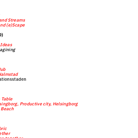
 and Streams
and (e)Scape
O)
 Ideas
agining
Hub
Halmstad
tationsstaden
 Table
singborg, Productive city, Helsingborg
 Beach
bric
ether