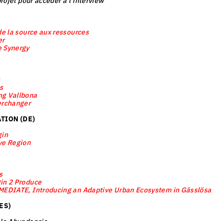
 projet pour accéder à l'interview
de la source aux ressources
er
e Synergy
ls
ng Vallbona
erchanger
TION (DE)
gin
ve Region
s
gin 2 Produce
MEDIATE, Introducing an Adaptive Urban Ecosystem in Gässlösa
ES)