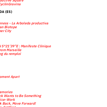
oductive Square
yclinGravina
DA (ES)
eness - La Arboleda productiva
an Biotope
per City
 5°21’39”E : Manifeste Clinique
rom Marseille
rg du remploi
oment Apart
Memories
ick Wants to Be Something
tice-Work
k Back, Move Forward!