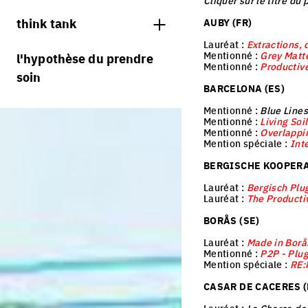
Cliquer sur le titre du
jurys
think tank
AUBY (FR)
Lauréat :
Extractions, 
processus
Mentionné :
Grey Matt
l'hypothèse du prendre
Mentionné :
Productiv
soin
villes vivantes
BARCELONA (ES)
villes productives
Mentionné :
Blue Lines
Mentionné :
Living Soi
villes adaptables
Mentionné :
Overlappi
Mention spéciale :
Int
BERGISCHE KOOPERA
Lauréat :
Bergisch Plu
Lauréat :
The Producti
BORÅS (SE)
Lauréat :
Made in Borå
Mentionné :
P2P - Plu
Mention spéciale :
RE:
CASAR DE CACERES (