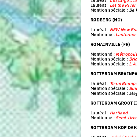
Lauréat :
L’escargot, l
Lauréat :
Let the River 
Mention spéciale :
Be 
R
Ø
DBERG (NO)
Lauréat :
NEW New Era
Mentionné :
Lanterner
ROMAINVILLE (FR)
Mentionné :
Métropoli
Mention spéciale :
Bri
Mention spéciale :
L.A
ROTTERDAM BRAINPAR
Lauréat :
Team Brainp
Mention spéciale :
Bui
Mention spéciale :
Ele
ROTTERDAM GROOT I
Lauréat :
Hartland
Mentionné :
Semi-Urb
ROTTERDAM KOP DAK