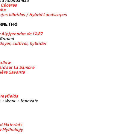
 la Abundancia
 Cáceres
aka
ajes híbridos / Hybrid Landscapes
NE (FR)
 A(p)prendre de l’A87
 Ground
oyer, cultiver, hybrider
Fallow
sid sur La Sàmbre
ière Savante
reyfields
e + Work + Innovate
 Materials
 Mythology