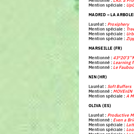
Mentionné :
LA3: a Pr
Mention spéciale :
UpC
MADRID – LA ARBOLE
Lauréat :
Proxiphery
Mention spéciale :
Tre
Mention spéciale :
Urb
Mention spéciale :
Zip
MARSEILLE (FR)
Mentionné :
43°20’3’’N
Mentionné :
Learning f
Mentionné :
Le Faubou
NIN (HR)
Lauréat :
Soft Buffers
Mentionné :
MOVEnIN
Mention spéciale :
A M
OLIVA (ES)
Lauréat :
Productive 
Mentionné :
Even a Br
Mention spéciale :
Lat
Mention spéciale :
Loo