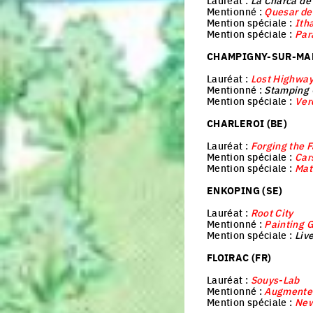
Lauréat :
La Charca de
Mentionné :
Quesar de
Mention spéciale :
Ith
Mention spéciale :
Par
CHAMPIGNY-SUR-MAR
Lauréat :
Lost Highway
Mentionné :
Stamping
Mention spéciale :
Verd
CHARLEROI (BE)
Lauréat :
Forging the 
Mention spéciale :
Car
Mention spéciale :
Mat
ENKOPING (SE)
Lauréat :
Root City
Mentionné :
Painting G
Mention spéciale :
Liv
FLOIRAC (FR)
Lauréat :
Souys-Lab
Mentionné :
Augmented
Mention spéciale :
New