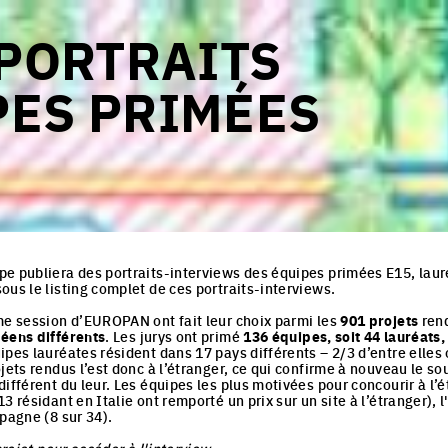
 PORTRAITS
PES PRIMÉES
e publiera des portraits-interviews des équipes primées E15, lau
ous le listing complet de ces portraits-interviews.
me session d’EUROPAN ont fait leur choix parmi les
901 projets
rend
éens différents
. Les jurys ont primé
136 équipes, soit 44 lauréats
ipes lauréates résident dans 17 pays différents – 2/3 d’entre elles
ojets rendus l’est donc à l’étranger, ce qui confirme à nouveau le s
ifférent du leur. Les équipes les plus motivées pour concourir à l’é
3 résidant en Italie ont remporté un prix sur un site à l’étranger), 
spagne (8 sur 34).