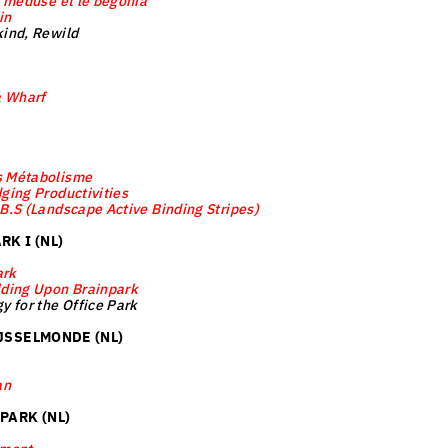
a méduse et le bégonia
in
kind, Rewild
 Wharf
s Métabolisme
dging Productivities
.B.S (Landscape Active Binding Stripes)
K I (NL)
ark
lding Upon Brainpark
gy for the Office Park
JSSELMONDE (NL)
an
PARK (NL)