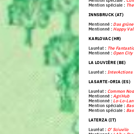
Mention spéciale :
Com
Mention spéciale :
The
INNSBRUCK (AT)
Mentionné :
Das grüne
Mentionné :
Happy Val
KARLOVAC (HR)
Lauréat :
The Fantasti
Mentionné :
Open City
LA LOUVIÈRE (BE)
Lauréat :
InterActions
LASARTE-ORIA (ES)
Lauréat :
Common Nod
Mentionné :
AgriHub
Mentionné :
Lo-Lo-Lan
Mention spéciale :
Bas
Mention spéciale :
Bas
LATERZA (IT)
Lauréat :
O' Sciuvilo