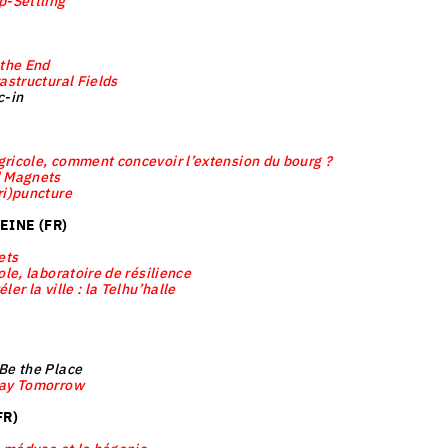
p-Settling
 the End
rastructural Fields
c-in
ricole, comment concevoir l’extension du bourg ?
l Magnets
ri)puncture
INE (FR)
ets
cole, laboratoire de résilience
ler la ville : la Telhu’halle
Be the Place
ay Tomorrow
FR)