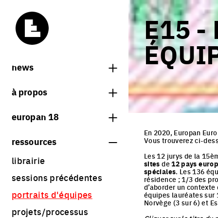
E15 -
ÉQUI
news
news
à propos
carnets d'europan
qu'est-ce qu'europan
europan 18
qui sommes nous ?
En 2020, Europan Europ
thème
ressources
Vous trouverez ci-dess
contact
sites
Les 12 jurys de la 15è
librairie
sites
de
12 pays europ
Share on Instagram
Share on Facebook
Share on Twitter
Share on LinkedIn
résultats europan 18
spéciales
. Les 136 équ
sessions précédentes
résidence ; 1/3 des pr
règlement
d’aborder un contexte d
portraits d'équipes
équipes lauréates sur 1
calendrier
Norvège (3 sur 6) et E
projets/processus