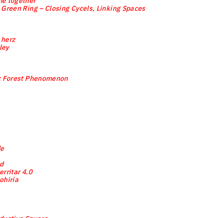
e together
 Green Ring – Closing Cycels, Linking Spaces
 herz
ley
c Forest Phenomenon
e
d
erritar 4.0
ohiria