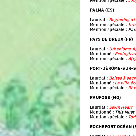
Mention spéciale :
Loo
PALMA (ES)
Lauréat :
Beginning at
Mention spéciale :
Inf
Mention spéciale :
Par
PAYS DE DREUX (FR)
Lauréat :
Urbanisme Ag
Mentionné :
Ecologica
Mention spéciale :
A(g
PORT-JÉRÔME-SUR-SE
Lauréat :
Boîtes à secr
Mentionné :
La ville é
Mention spéciale :
Révé
RAUFOSS (NO)
Lauréat :
Sewn Heart
Mentionné :
This Must 
Mention spéciale :
Tod
ROCHEFORT OCÉAN (