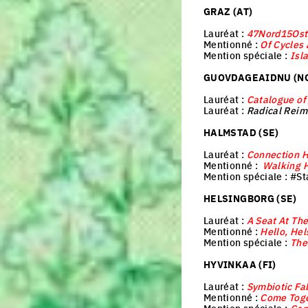
GRAZ (AT)
Lauréat :
47Nord15Ost
Mentionné :
Of Cycles
Mention spéciale :
Isl
GUOVDAGEAIDNU (N
Lauréat :
Catalogue of
Lauréat :
Radical Reim
HALMSTAD (SE)
Lauréat :
Connection 
Mentionné :
Walking 
Mention spéciale : #S
HELSINGBORG (SE)
Lauréat :
A Seat At The
Mentionné :
Hello, Hel
Mention spéciale :
The
HYVINKAA (FI)
Lauréat :
Symbiotic Fa
Mentionné :
Come Tog